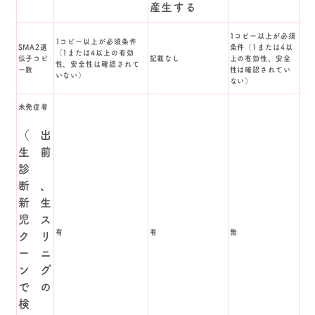
産生する
1コピー以上が必須
1コピー以上が必須条件
SMA2遺
条件（1または4以
（1または4以上の有効
伝子コピ
記載なし
上の有効性、安全
性、安全性は確認されて
ー数
性は確認されてい
いない）
ない）
未発症者
（出
生前
診
断、
新生
児ス
有
有
無
クリ
ーニ
ング
での
検