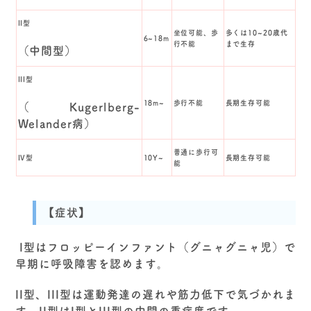
II型
坐位可能、歩
多くは10~20歳代
6~18m
行不能
まで生存
（中間型）
III型
18m~
歩行不能
長期生存可能
（Kugerlberg-
Welander病）
普通に歩行可
IV型
10Y~
長期生存可能
能
【症状】
I型はフロッピーインファント（グニャグニャ児）で
早期に呼吸障害を認めます。
II型、III型は運動発達の遅れや筋力低下で気づかれま
す。II型はI型とIII型の中間の重症度です。