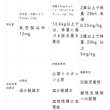
体重2.6kg以上に
2歳以上で体
1.1×1014ベクター
重20kh未
乳児型：日齢により、
ゲノム（vg）/kg
9.6mg~12mg
満：
13.6kg以上で
投与量
0.25mg/kg
乳児型以外：
は、体重に基
12mg
づき投与量を
2歳以上で体
算出
重20kg以
上：
5mg/kg
肝機能障害
網膜毒性
心筋トロポニ
ン上昇
水頭症
胚胎児毒性
安全性検
討事項
血小板減少
血小板減少
雄性生殖能
への影響
血栓性微小血
管症