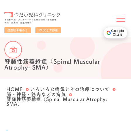
小児科一般・アレルギー科・乳幼児健診・予防接種・内科・皮膚科・児童精神科
提携駐車場あり
19:00まで診療
Google
口コミ
脊髄性筋萎縮症（Spinal Muscular
Atrophy: SMA）
HOME
いろいろな病気とその治療について
脳・神経・筋肉などの病気
脊髄性筋萎縮症（Spinal Muscular Atrophy:
SMA）