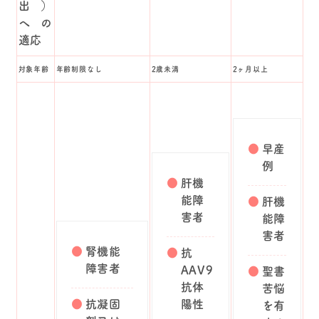
出）
への
適応
対象年齢
年齢制限なし
2歳未満
2ヶ月以上
早産
例
肝機
能障
肝機
害者
能障
害者
腎機能
抗
障害者
AAV9
聖書
抗体
苦悩
抗凝固
陽性
を有