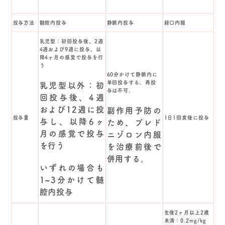
投与方法
髄腔内投与
静脈内投与
経口内服
乳児型：初回投与後、2週
4週および9週に投与、以
降4ヶ月の感覚で投与を行
う
60分かけて静脈内に
単回投与する。再投
乳児型以外：初
与は不可。
回投与後、4週
および12週に投
副作用予防の
投与量
1日1回食後に投与
与し、以降6ヶ
ため、プレド
月の感覚で投与
ニゾロン内服
を行う
を治療前後で
併用する。
いずれの場合も
1~3分かけて髄
腔内投与
生後2ヶ月以上2歳
未満：0.2mg/kg