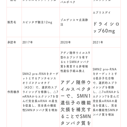
バルボベク
エブリスデイ
ゾルゲンスマ点滴静
販売名
スピンタザ髄注12mg
ドライシロ
注
ップ60mg
承認年
2017年
2020年
2021年
アデノ随伴ウイルス9
型のカプシドを有す
るヒトSMNタンパク
質を発言する非増殖
SMN2 pre-RNA
性遺伝子組み換え
SMA2 pre-RNAをターゲ
をターゲットとす
ットとするアンチセンス
る低分子化合物
アデノ随伴ウ
オリゴヌクレオチド
で、選択的スプラ
（ASO）で、選択的スプ
イシングを修飾
イルスベクタ
作用機序
ライシングを修飾し、△7
し、△7mRNAから
ーで、SMN1
mRNAからエクソン7を含
エクソン7を含んだ
んだ完全長mRNA の産生
完全長mRNAの産
遺伝子の機能
を促進し、完全長の機能
生を促進し、完全
欠損を補充す
性SMNタンパク質を増加
長の機能性SMNタ
ンパク質を増加
ることでSMN
タンパク質を