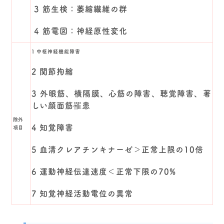
3 筋生検：萎縮繊維の群
4 筋電図：神経原性変化
1 中枢神経機能障害
2 関節拘縮
3 外眼筋、横隔膜、心筋の障害、聴覚障害、著
しい顔面筋罹患
除外
4 知覚障害
項目
5 血清クレアチンキナーゼ＞正常上限の10倍
6 運動神経伝達速度＜正常下限の70%
7 知覚神経活動電位の異常