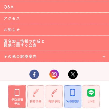
Q&A
アクセス
お知らせ
匿名加工情報の作成と
提供に関する公表
その他の診療案内
Copyright (C)2019 TsudaChildren'sClinic,All Rights Reserved