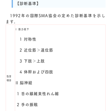
【診断基準】
1992年の国際SMA協会の定めた診断基準を示し
ます。
I 筋力低下
1 対称性
2 近位筋＞遠位筋
3 下肢＞上肢
4 体幹および四肢
包含
項目
II 脳神経
1 舌の線維束性れん縮
2 手の振戦