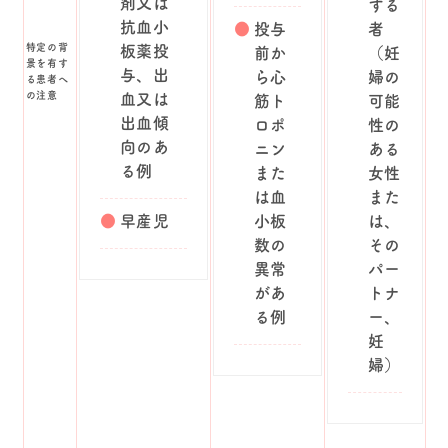
剤又は
する
抗血小
投与
者
特定の背
板薬投
前か
（妊
景を有す
与、出
ら心
婦の
る患者へ
の注意
血又は
筋ト
可能
出血傾
ロポ
性の
向のあ
ニン
ある
る例
また
女性
は血
また
早産児
小板
は、
数の
その
異常
パー
があ
トナ
る例
ー、
妊
婦）