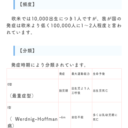
【頻度】
欧米では10,000出生につき1人ですが、我が国の
発症は欧米より低く100,000人に1～2人程度と言わ
れています。
【分類】
発症時期により分類されています。
発症
最大運動能力
生命予後
0型
出生児より人
胎児期
出生児死亡
工呼吸
（最重症型）
I型
多くは乳幼児期に
~6m
坐位不能
（Werdnig-Hoffman
死亡
病）