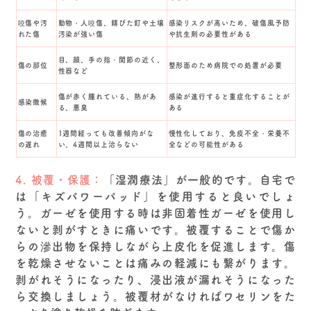
咬傷や汚
動物・人咬傷、錆びた釘や土壌
感染リスクが高いため、破傷風予防
れた傷
汚染が強い傷
や抗生剤の必要性がある
目、顔、手の指・関節の近く、
傷の部位
整形面のため病院での処置が必要
性器など
傷が赤く腫れている、熱があ
感染が進行すると重症化することが
感染徴候
る、悪臭
ある
傷の治癒
1週間経っても改善傾向がな
慢性化しており、免疫不全・栄養不
の遅れ
い、4週間以上治らない
全などの可能性がある
4. 被覆・保護：
「湿潤療法」が一般的です。自宅で
は「キズパワーパッド」を使用すると良いでしょ
う。ガーゼを使用する時は非固着性ガーゼを使用し
ないと剥がすときに痛いです。被覆することで傷か
らの滲出物を保持しながら上皮化を促進します。傷
を乾燥させないことは痛みの軽減にも繋がります。
剥がれそうになったり、浸出液が漏れそうになった
ら交換しましょう。被覆材がなければワセリンをた