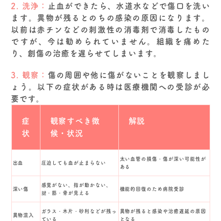
2. 洗浄：
止血ができたら、水道水などで傷口を洗い
ます。異物が残るとのちの感染の原因になります。
以前は赤チンなどの刺激性の消毒剤で消毒したもの
ですが、今は勧められていません。組織を痛めた
り、創傷の治癒を遅らせてしまいます。
3. 観察：
傷の周囲や他に傷がないことを観察しまし
ょう。以下の症状がある時は医療機関への受診が必
要です。
症
観察すべき徴
解説
状
候・状況
太い血管の損傷・傷が深い可能性が
出血
圧迫しても血が止まらない
ある
感覚がない、指が動かない、
深い傷
機能的回復のため病院受診
腱・筋・骨が見える
ガラス・木片・砂利などが残っ
異物が残ると感染や治癒遅延の原因
異物混入
ている
となる