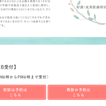
EB受付】
M6時からPM6時まで受付）
初診は予約は
再診の予約は
こちら
こちら