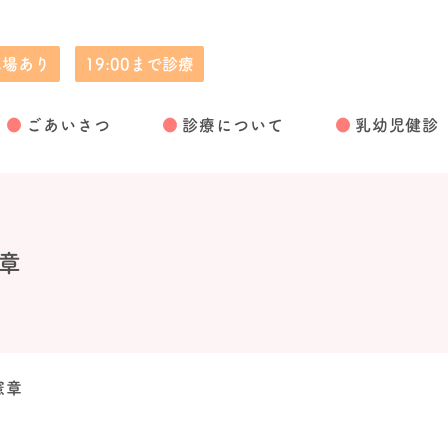
車場あり
19:00まで診療
児童精神科
ごあいさつ
診療について
乳幼児健診
章
憲章