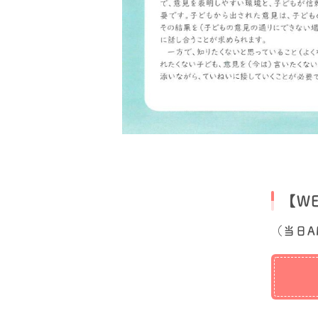
【W
（当日A