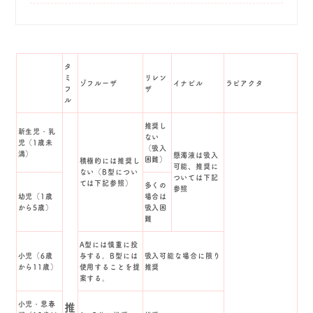
タ
ミ
リレン
ゾフルーザ
イナビル
ラピアクタ
フ
ザ
ル
推奨し
新生児・乳
ない
児（1歳未
（吸入
満）
懸濁液は吸入
困難）
積極的には推奨し
可能、推奨に
ない（B型につい
ついては下記
ては下記参照）
多くの
参照
幼児（1歳
場合は
から5歳）
吸入困
難
A型には慎重に投
小児（6歳
与する。B型には
吸入可能な場合に限り
から11歳）
使用することを提
推奨
案する。
小児・思春
推