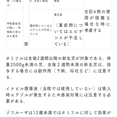
期（12歳以
A・B共に推奨
推奨
上）
左記4剤の使
要注意
用が困難な
場合な時に
呼吸器症状
（重症例につ
重症例についはエ
が強い・呼
考慮する
ビデンスが不足し
いてはエビデ
吸器士官の
ている
ある場合
ンスが不足し
奨
ている）
タミフルは生後2週間以降の新生児が対象である。体
重2500g未満の児、生後２週間未満の新生児は、投
与する場合には副作用（下痢。嘔吐など）に注意す
る。
イナビル懸濁液（当院では使用していない）は吸入
時エアゾルが発生するため感染対策には注意する必
要がある。
ゾフルーザは12歳未満ではタミフルに対して効果が