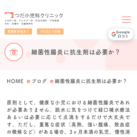
小児科一般・アレルギー科・乳幼児健診・予防接種・内科・皮膚科・児童精神科
提携駐車場あり
19:00まで診療
Google
口コミ
細菌性腸炎に抗生剤は必要か？
HOME
ブログ
細菌性腸炎に抗生剤は必要か？
原則として、健康な小児における細菌性腸炎であれ
が必要ありません。脱水に気をつけて経口補水療法
あるいは必要に応じて点滴をするだけで大丈夫で
す。ただし、重篤な症状（高熱、強い腹痛、敗血症
の徴候など）がある場合、3ヶ月未満の乳児、慢性消