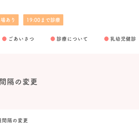
車場あり
19:00まで診療
児童精神科
ごあいさつ
診療について
乳幼児健診
間隔の変更
種間隔の変更