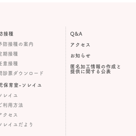
防接種
Q&A
予防接種の案内
アクセス
定期接種
お知らせ
任意接種
匿名加工情報の作成と
提供に関する公表
問診票ダウンロード
児保育室-ソレイユ
ソレイユ
ご利用方法
アクセス
ソレイユだより