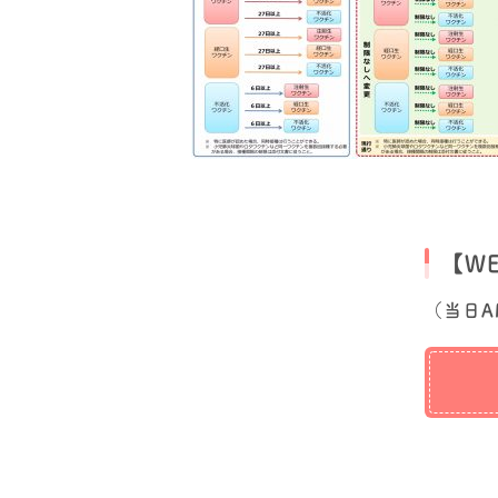
【W
（当日A