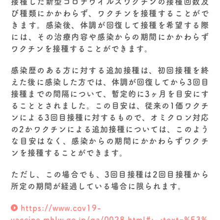
接種した新型コロナウイルスワクチンの接種回数及
び種類にかかわらず、ワクチンを接種することがで
きます。感染後、体調が回復して接種を希望する際
には、その治療内容や感染からの期間にかかわらず
ワクチンを接種することができます。
感染歴のある方に対する追加接種は、初回接種を終
えた後に感染した方では、体調が回復してから3回目
接種までの間隔について、暫定的に3ヶ月を目安にす
ることとされました。この目安は、従来の1価ワクチ
ンによる3回目接種に対するもので、オミクロン対応
の2かワクチンによる追加接種については、このよう
な目安はなく、感染からの期間にかかわらずワクチ
ンを接種することができます。
ただし、この場合でも、3回目接種は2回目接種から
所定の期間が経過している場合に限られます。
https://www.cov19-
vaccine.mhlw.go.jp/qa/0028.html#:~:text=%E3%