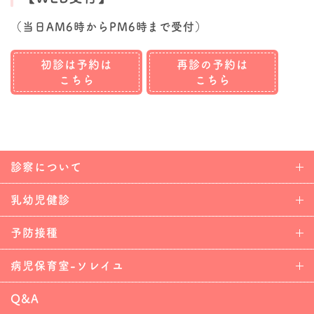
（当日AM6時からPM6時まで受付）
初診は予約は
再診の予約は
こちら
こちら
診察について
乳幼児健診
予防接種
病児保育室-ソレイユ
Q&A