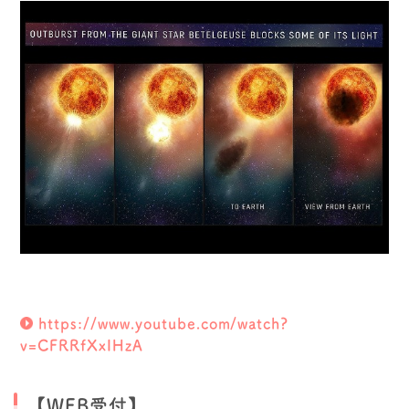
https://www.youtube.com/watch?
v=CFRRfXxIHzA
【WEB受付】