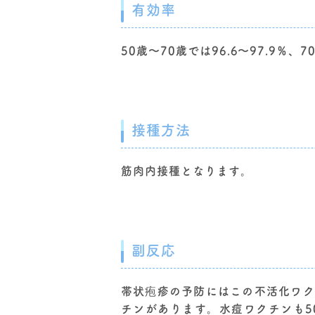
有効率
50歳〜70歳では96.6〜97.9
接種方法
筋肉内接種となります。
副反応
帯状疱疹の予防にはこの不活化ワク
チンがあります。水痘ワクチンも5