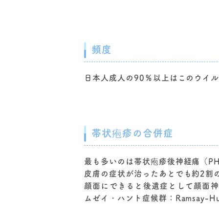
頻度
日本人成人の90％以上はこのウイ
帯状疱疹の合併症
最も多いのは帯状疱疹後神経痛（PHN: Po
皮膚の症状が治ったあとでも約2割
顔面にできると後遺症として顔面神
ムゼイ・ハント症候群：Ramsay-Hunt