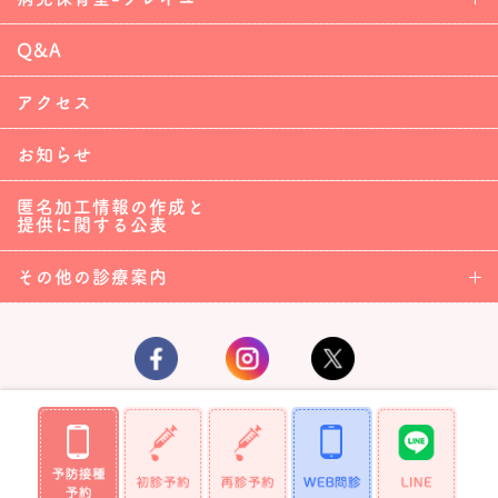
Q&A
アクセス
お知らせ
匿名加工情報の作成と
提供に関する公表
その他の診療案内
Copyright (C)2019 TsudaChildren'sClinic,All Rights Reserved