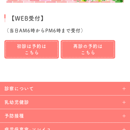
【WEB受付】
（当日AM6時からPM6時まで受付）
初診は予約は
再診の予約は
こちら
こちら
診察について
乳幼児健診
予防接種
病児保育室-ソレイユ